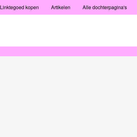
Linktegoed kopen
Artikelen
Alle dochterpagina's